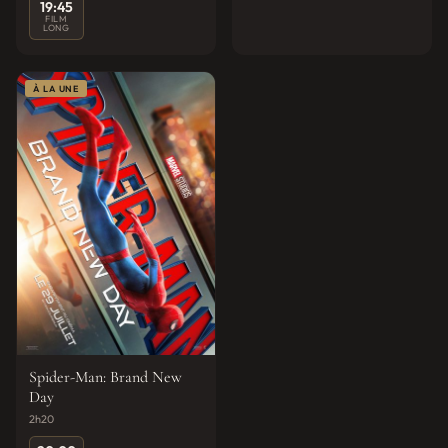
19:45
FILM
LONG
À LA UNE
Spider-Man: Brand New
Day
2h20