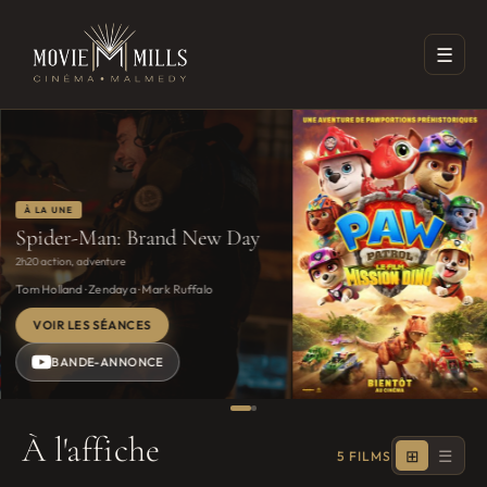
☰
À LA UNE
Spider-Man: Brand New Day
2h20
·
action, adventure
Tom Holland · Zendaya · Mark Ruffalo
VOIR LES SÉANCES
BANDE-ANNONCE
À
l'affiche
⊞
☰
5 FILMS