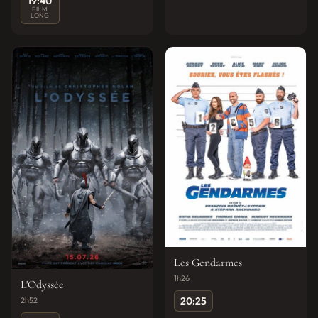
19:40
FILM
LONG
Les Gendarmes
1h26
L'Odyssée
20:25
2h52