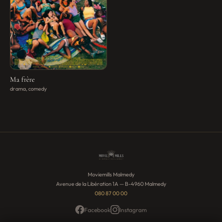
Ma frère
drama, comedy
Moviemills Malmedy
Avenue de la Libération 1A — B-4960 Malmedy
080 87 00 00
Facebook
Instagram