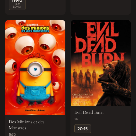
19:40
FILM
LONG
Evil Dead Burn
2h
Des Minions et des
Monstres
20:15
1h30