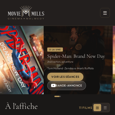
☰
À LA UNE
Spider-Man: Brand New Day
2h20
·
action, adventure
Tom Holland · Zendaya · Mark Ruffalo
VOIR LES SÉANCES
BANDE-ANNONCE
À
l'affiche
⊞
☰
11 FILMS