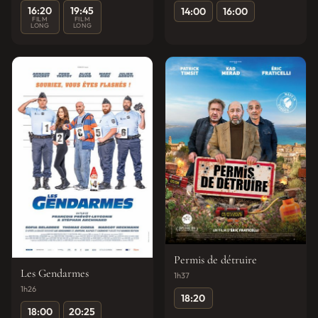
16:20
19:45
14:00
16:00
FILM
FILM
LONG
LONG
Permis de détruire
Les Gendarmes
1h37
1h26
18:20
18:00
20:25