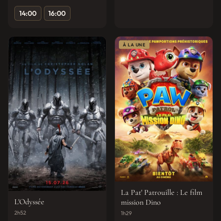
14:00
16:00
À LA UNE
La Pat' Patrouille : Le film
L'Odyssée
mission Dino
2h52
1h29