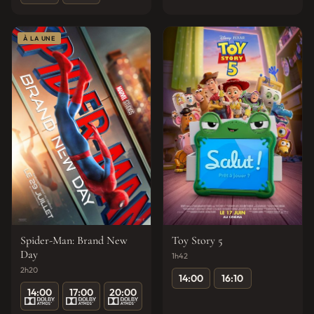
À LA UNE
Spider-Man: Brand New
Toy Story 5
Day
1h42
2h20
14:00
16:10
14:00
17:00
20:00